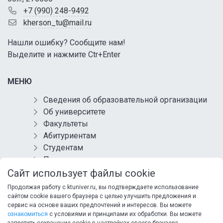
+7 (990) 248-9492
kherson_tu@mail.ru
Нашли ошибку? Сообщите нам!
Выделите и нажмите Ctr+Enter
МЕНЮ
Сведения об образовательной организации
Об университете
Факультеты
Абитуриентам
Студентам
Преподавателям
Выпускникам
Сайт использует файлы cookie
Контакты
Продолжая работу с ktuniver.ru, вы подтверждаете использование
Обращения
сайтом cookie вашего браузера с целью улучшить предложения и
сервис на основе ваших предпочтений и интересов. Вы можете
Противодействие коррупции
ознакомиться
с условиями и принципами их обработки. Вы можете
Информационная безопасность