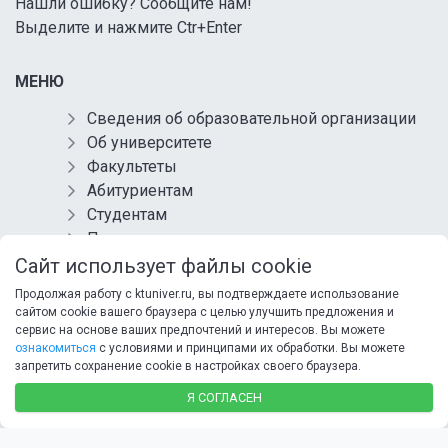
Нашли ошибку? Сообщите нам!
Выделите и нажмите Ctr+Enter
МЕНЮ
Сведения об образовательной организации
Об университете
Факультеты
Абитуриентам
Студентам
Преподавателям
Выпускникам
Сайт использует файлы cookie
Контакты
Продолжая работу с ktuniver.ru, вы подтверждаете использование
Обращения
сайтом cookie вашего браузера с целью улучшить предложения и
сервис на основе ваших предпочтений и интересов. Вы можете
Противодействие коррупции
ознакомиться
с условиями и принципами их обработки. Вы можете
Информационная безопасность
запретить сохранение cookie в настройках своего браузера.
Антитеррористическая защищенность
Я СОГЛАСЕН
Карта сайта
Политика в отношении обработки